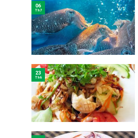
06
Th7
23
Th6