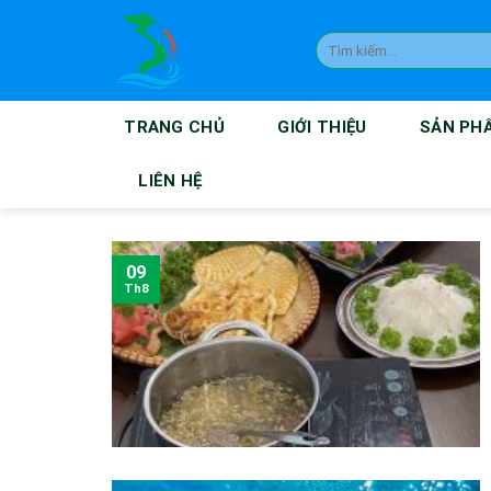
Skip
to
Tìm
kiếm:
content
TRANG CHỦ
GIỚI THIỆU
SẢN PH
LIÊN HỆ
09
Th8