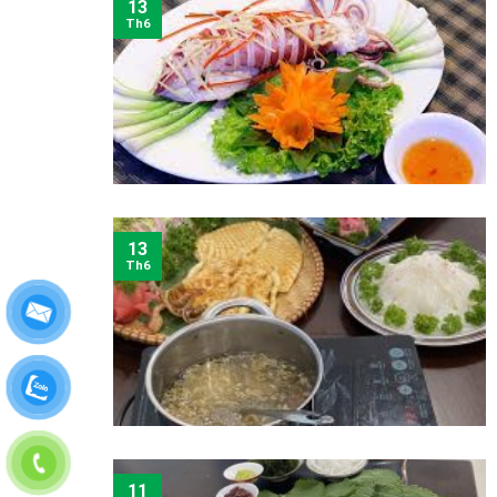
13
Th6
13
Th6
11