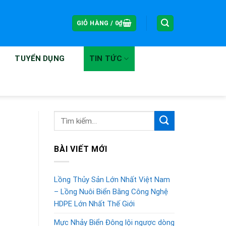
GIỎ HÀNG /
0
₫
TUYỂN DỤNG
TIN TỨC
BÀI VIẾT MỚI
Lồng Thủy Sản Lớn Nhất Việt Nam
– Lồng Nuôi Biển Bằng Công Nghệ
HDPE Lớn Nhất Thế Giới
Mực Nhảy Biển Đông lội ngược dòng