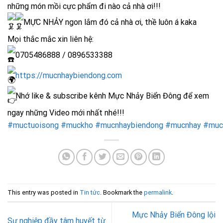
những món mồi cực phẩm đi nào cả nhà ơi!!!
MỰC NHẢY ngon lắm đó cả nhà ơi, thề luôn á kaka
Mọi thắc mắc xin liên hệ:
0705486888 / 0896533388
https://mucnhaybiendong.com
Nhớ like & subscribe kênh Mực Nhảy Biển Đông để xem
ngay những Video mới nhất nhé!!!
#muctuoisong
#muckho
#mucnhaybiendong
#mucnhay
#muc
This entry was posted in
Tin tức
. Bookmark the
permalink
.
Mực Nhảy Biển Đông lội
Sự nghiệp đầy tâm huyết từ