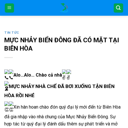
Skip
to
content
TIN TỨC
MỰC NHẢY BIỂN ĐÔNG ĐÃ CÓ MẶT TẠI
BIÊN HÒA
Alo…Alo… Chào cả nhà
MỰC NHẢY NHÀ CHẾ ĐÃ BƠI XUỐNG TẬN BIÊN
HÒA RỒI NHÉ
Xin hân hoan chào đón quý đại lý mới đến từ Biên Hòa
đã gia nhập vào nhà chung của Mực Nhảy Biển Đông. Sự
hợp tác từ quý đại lý đánh dấu thêm sự phát triển và mở