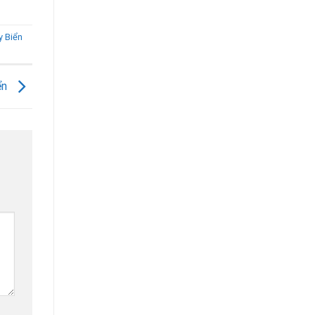
 Biển
ển