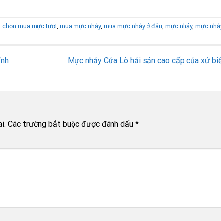
h chọn mua mực tươi
,
mua mực nhảy
,
mua mực nhảy ở đâu
,
mực nhảy
,
mực nhảy
ĩnh
Mực nhảy Cửa Lò hải sản cao cấp của xứ bi
i.
Các trường bắt buộc được đánh dấu
*