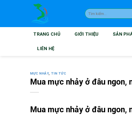
Skip
to
Tìm
kiếm:
content
TRANG CHỦ
GIỚI THIỆU
SẢN PH
LIÊN HỆ
MỰC NHẢY
,
TIN TỨC
Mua mực nhảy ở đâu ngon, nh
Mua mực nhảy ở đâu ngon, nh