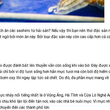
ích ăn các sashimi từ hải sản? Nếu vậy thì bạn nên thử đặc sản
t ngờ bởi món ăn này. Bởi loại đặc sản này còn cao cấp hơn cả cá
i được đánh bắt lên thuyền vẫn còn sống khi vào bờ. Đây được 
i chỉ bởi vì độ tươi sống hơn hẳn mực tươi mà còn bởi độ hiếm 
 bơm oxy thì ngay lập tức sẽ chết. Do đó, đa phần mực mang về
ực nhảy nổi tiếng nhất là ở Vũng Áng, Hà Tĩnh và Cửa Lò Nghệ A
chịu khó lặn lội đến tận nơi; vào các nhà bè nuôi mực. Vì mực nh
chuyển đến các thành phố lớn.