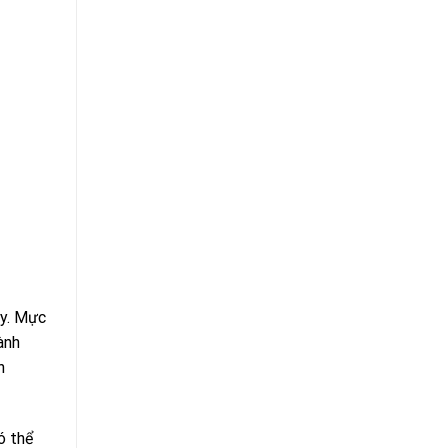
ậy. Mực
ành
n
ó thể