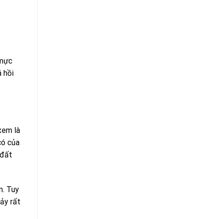
 mực
 hồi
xem là
có của
 đất
n. Tuy
ảy rất