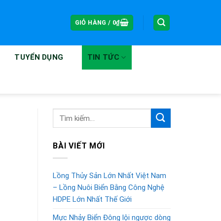
GIỎ HÀNG /
0
₫
TUYỂN DỤNG
TIN TỨC
BÀI VIẾT MỚI
Lồng Thủy Sản Lớn Nhất Việt Nam
– Lồng Nuôi Biển Bằng Công Nghệ
HDPE Lớn Nhất Thế Giới
Mực Nhảy Biển Đông lội ngược dòng