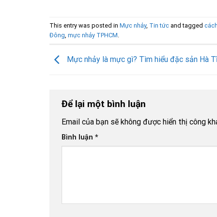
This entry was posted in
Mực nhảy
,
Tin tức
and tagged
các
Đông
,
mực nhảy TPHCM
.
Mực nhảy là mực gì? Tìm hiểu đặc sản Hà T
Để lại một bình luận
Email của bạn sẽ không được hiển thị công kha
Bình luận
*