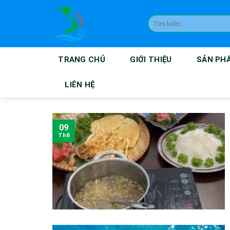
Skip
to
Tìm
kiếm:
content
TRANG CHỦ
GIỚI THIỆU
SẢN PH
LIÊN HỆ
09
Th8