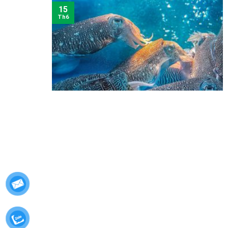
15
Th6