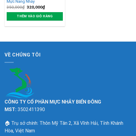
Mực Nang Nháy
Giá
Giá
350,000
₫
320,000
₫
gốc
hiện
là:
tại
THÊM VÀO GIỎ HÀNG
350,000₫.
là:
320,000₫.
VỀ CHÚNG TÔI
CÔNG TY CỔ PHẦN MỰC NHẢY BIỂN ĐÔNG
MST:
3502411390
🏠
Trụ sở chính: Thôn Mỹ Tân 2, Xã Vĩnh Hải, Tỉnh Khánh
Hòa, Việt Nam