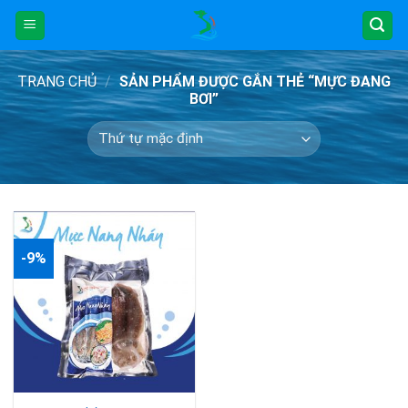
Skip
to
content
TRANG CHỦ
/
SẢN PHẨM ĐƯỢC GẮN THẺ “MỰC ĐANG
BƠI”
-9%